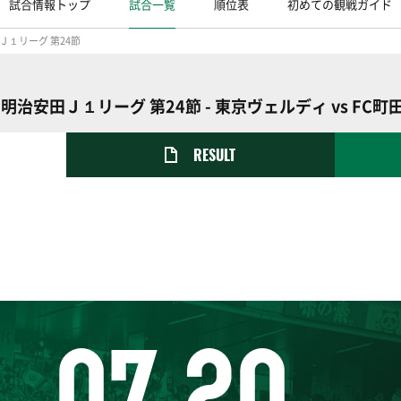
試合情報トップ
試合一覧
順位表
初めての観戦ガイド
Ｊ１リーグ 第24節
明治安田Ｊ１リーグ 第24節 - 東京ヴェルディ vs FC
RESULT
07.20