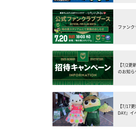
ファンク
【7/2
のお知ら
【7/1
DAY』