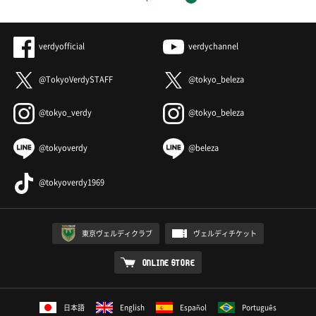
verdyofficial
verdychannel
@TokyoVerdySTAFF
@tokyo_beleza
@tokyo_verdy
@tokyo_beleza
@tokyoverdy
@beleza
@tokyoverdy1969
東京ヴェルディクラブ
ヴェルディチケット
ONLINE STORE
日本語
English
Español
Português