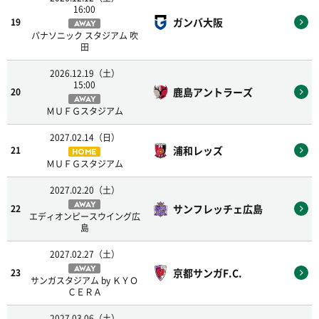
16:00
ガンバ大阪
19
AWAY
パナソニック スタジアム 吹
田
2026.12.19（土）
15:00
鹿島アントラーズ
20
AWAY
ＭＵＦＧスタジアム
2027.02.14（日）
浦和レッズ
21
HOME
ＭＵＦＧスタジアム
2027.02.20（土）
AWAY
サンフレッチェ広島
22
エディオンピースウイング広
島
2027.02.27（土）
AWAY
京都サンガF.C.
23
サンガスタジアム by ＫＹＯ
ＣＥＲＡ
2027.03.06（土）