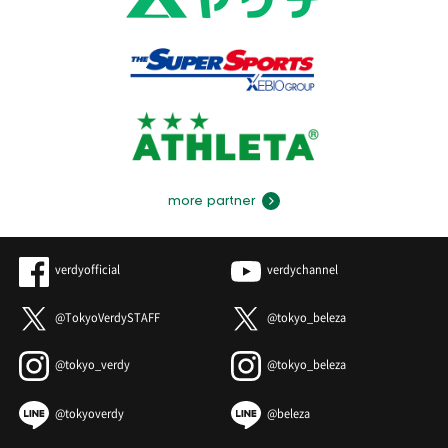
more partner
verdyofficial
verdychannel
@TokyoVerdySTAFF
@tokyo_beleza
@tokyo_verdy
@tokyo_beleza
@tokyoverdy
@beleza