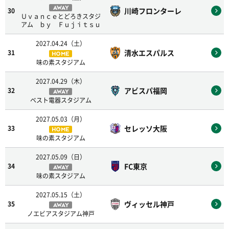
AWAY
川崎フロンターレ
30
Ｕｖａｎｃｅとどろきスタジ
アム ｂｙ Ｆｕｊｉｔｓｕ
2027.04.24（土）
清水エスパルス
31
HOME
味の素スタジアム
2027.04.29（木）
アビスパ福岡
32
AWAY
ベスト電器スタジアム
2027.05.03（月）
セレッソ大阪
33
HOME
味の素スタジアム
2027.05.09（日）
FC東京
34
AWAY
味の素スタジアム
2027.05.15（土）
ヴィッセル神戸
35
AWAY
ノエビアスタジアム神戸