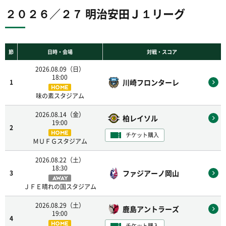
２０２６／２７ 明治安田Ｊ１リーグ
節
日時・会場
対戦・スコア
2026.08.09（日）
18:00
川崎フロンターレ
1
HOME
味の素スタジアム
2026.08.14（金）
柏レイソル
19:00
2
HOME
チケット購入
ＭＵＦＧスタジアム
2026.08.22（土）
18:30
ファジアーノ岡山
3
AWAY
ＪＦＥ晴れの国スタジアム
2026.08.29（土）
鹿島アントラーズ
19:00
4
HOME
チケット購入