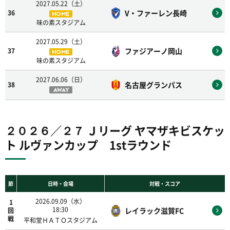
2027.05.22（土）
V・ファーレン長崎
36
HOME
味の素スタジアム
2027.05.29（土）
ファジアーノ岡山
37
HOME
味の素スタジアム
2027.06.06（日）
名古屋グランパス
38
AWAY
２０２６／２７ Ｊリーグ ヤマザキビスケッ
ト ルヴァンカップ 1stラウンド
節
日時・会場
対戦・スコア
2026.09.09（水）
1
18:30
レイラック滋賀FC
回
戦
平和堂ＨＡＴＯスタジアム