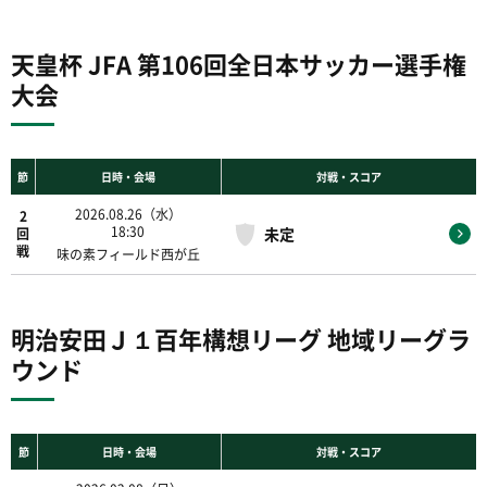
天皇杯 JFA 第106回全日本サッカー選手権
大会
節
日時・会場
対戦・スコア
2026.08.26（水）
2
18:30
未定
回
戦
味の素フィールド西が丘
明治安田Ｊ１百年構想リーグ 地域リーグラ
ウンド
節
日時・会場
対戦・スコア