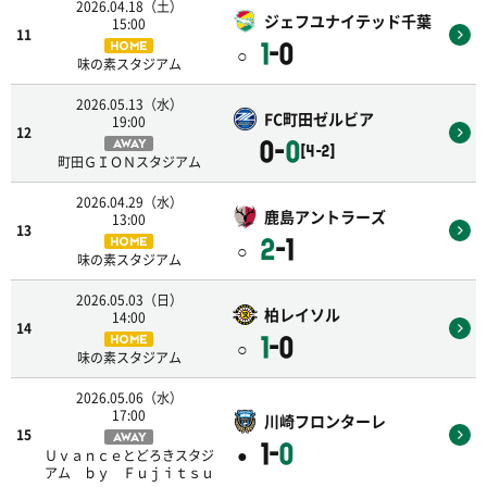
2026.04.18（土）
ジェフユナイテッド千葉
15:00
11
1
-0
HOME
○
味の素スタジアム
2026.05.13（水）
FC町田ゼルビア
19:00
12
0-
0
AWAY
[4-2]
町田ＧＩＯＮスタジアム
2026.04.29（水）
鹿島アントラーズ
13:00
13
2
-1
HOME
○
味の素スタジアム
2026.05.03（日）
柏レイソル
14:00
14
1
-0
HOME
○
味の素スタジアム
2026.05.06（水）
17:00
川崎フロンターレ
15
AWAY
1-
0
●
Ｕｖａｎｃｅとどろきスタジ
アム ｂｙ Ｆｕｊｉｔｓｕ