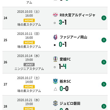
アム
2020.10.03（土）
RB大宮アルディージャ
16:00
24
3
-1
HOME
○
味の素スタジアム
2020.10.11（日）
ファジアーノ岡山
16:00
25
0
-1
HOME
●
味の素スタジアム
2020.10.14（水）
愛媛FC
19:00
26
1-
4
AWAY
○
ニンジニアスタジアム
2020.10.17（土）
栃木SC
14:00
27
0
-0
HOME
△
味の素スタジアム
2020.10.21（水）
ジュビロ磐田
19:00
28
HOME