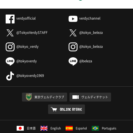
verdyofficial
verdychannel
@TokyoVerdySTAFF
@tokyo_beleza
@tokyo_verdy
@tokyo_beleza
@tokyoverdy
@beleza
@tokyoverdy1969
東京ヴェルディクラブ
ヴェルディチケット
ONLINE STORE
日本語
English
Español
Português