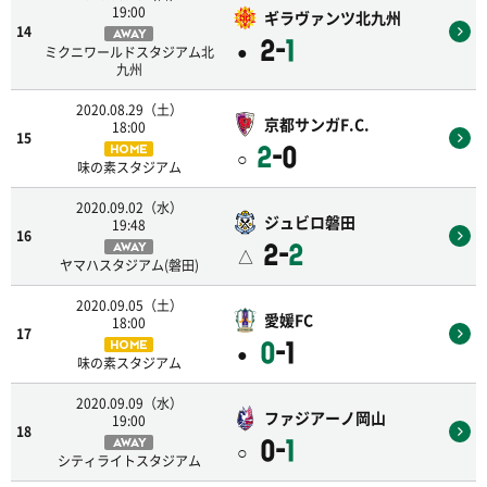
19:00
ギラヴァンツ北九州
14
AWAY
2-
1
●
ミクニワールドスタジアム北
九州
2020.08.29（土）
京都サンガF.C.
18:00
15
2
-0
HOME
○
味の素スタジアム
2020.09.02（水）
ジュビロ磐田
19:48
16
2-
2
AWAY
△
ヤマハスタジアム(磐田)
2020.09.05（土）
愛媛FC
18:00
17
0
-1
HOME
●
味の素スタジアム
2020.09.09（水）
ファジアーノ岡山
19:00
18
0-
1
AWAY
○
シティライトスタジアム