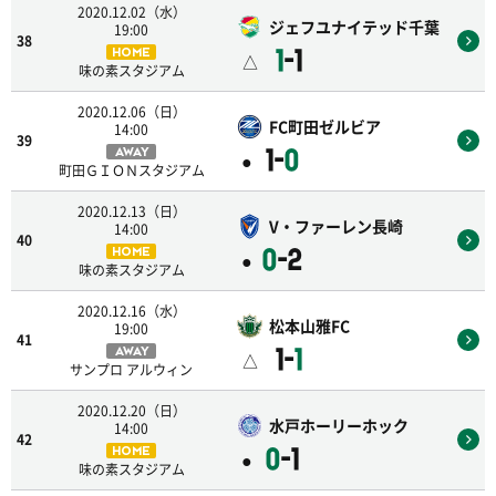
2020.12.02（水）
ジェフユナイテッド千葉
19:00
38
1
-1
HOME
△
味の素スタジアム
2020.12.06（日）
FC町田ゼルビア
14:00
39
1-
0
AWAY
●
町田ＧＩＯＮスタジアム
2020.12.13（日）
V・ファーレン長崎
14:00
40
0
-2
HOME
●
味の素スタジアム
2020.12.16（水）
松本山雅FC
19:00
41
1-
1
AWAY
△
サンプロ アルウィン
2020.12.20（日）
水戸ホーリーホック
14:00
42
0
-1
HOME
●
味の素スタジアム