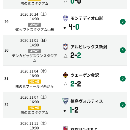
0
-0
△
味の素スタジアム
2020.10.24（土）
モンテディオ山形
14:00
29
4-
0
AWAY
●
NDソフトスタジアム山形
2020.11.01（日）
14:00
アルビレックス新潟
30
AWAY
2-
2
△
デンカビッグスワンスタジア
ム
2020.11.04（水）
ツエーゲン金沢
18:00
31
2
-2
HOME
△
味の素フィールド西が丘
2020.11.07（土）
徳島ヴォルティス
16:00
32
1
-2
HOME
●
味の素スタジアム
2020.11.11（水）
19:00
京都サンガF.C.