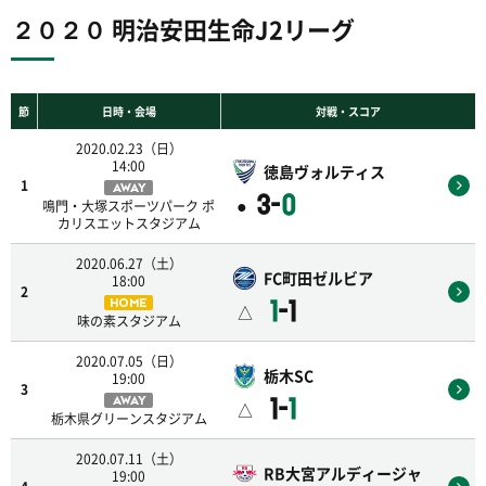
２０２０ 明治安田生命J2リーグ
節
日時・会場
対戦・スコア
2020.02.23（日）
14:00
徳島ヴォルティス
1
AWAY
3-
0
●
鳴門・大塚スポーツパーク ポ
カリスエットスタジアム
2020.06.27（土）
FC町田ゼルビア
18:00
2
1
-1
HOME
△
味の素スタジアム
2020.07.05（日）
栃木SC
19:00
3
1-
1
AWAY
△
栃木県グリーンスタジアム
2020.07.11（土）
RB大宮アルディージャ
19:00