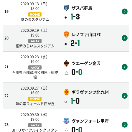
2020.09.13（日）
ザスパ群馬
18:00
19
1
-3
HOME
●
味の素スタジアム
2020.09.19（土）
レノファ山口FC
19:00
20
2-
1
AWAY
●
維新みらいふスタジアム
2020.09.23（水）
19:00
ツエーゲン金沢
21
AWAY
0-
0
△
石川県西部緑地公園陸上競技
場
2020.09.27（日）
ギラヴァンツ北九州
16:00
22
1
-0
HOME
○
味の素フィールド西が丘
2020.09.30（水）
19:00
ヴァンフォーレ甲府
23
AWAY
0-
0
△
JIT リサイクルインク スタジ