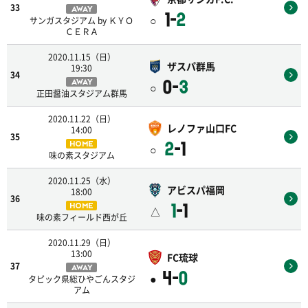
33
AWAY
1-
2
○
サンガスタジアム by ＫＹＯ
ＣＥＲＡ
2020.11.15（日）
ザスパ群馬
19:30
34
0-
3
AWAY
○
正田醤油スタジアム群馬
2020.11.22（日）
レノファ山口FC
14:00
35
2
-1
HOME
○
味の素スタジアム
2020.11.25（水）
アビスパ福岡
18:00
36
1
-1
HOME
△
味の素フィールド西が丘
2020.11.29（日）
13:00
FC琉球
37
AWAY
4-
0
●
タピック県総ひやごんスタジ
アム