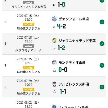
4
1-
0
AWAY
●
ＮＡＣＫ５スタジアム大宮
2020.07.15（水）
ヴァンフォーレ甲府
19:00
5
4
-2
HOME
○
味の素スタジアム
2020.07.18（土）
ジェフユナイテッド千葉
19:00
6
1-
2
AWAY
○
フクダ電子アリーナ
2020.07.25（土）
モンテディオ山形
18:00
7
0
-0
HOME
△
味の素スタジアム
2020.07.29（水）
アルビレックス新潟
19:00
8
1
-1
HOME
△
味の素スタジアム
2020.08.02（日）
18:00
V・ファーレン長崎