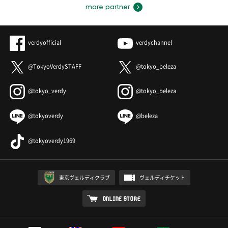
more partner
verdyofficial
verdychannel
@TokyoVerdySTAFF
@tokyo_beleza
@tokyo_verdy
@tokyo_beleza
@tokyoverdy
@beleza
@tokyoverdy1969
東京ヴェルディクラブ
ヴェルディチケット
ONLINE STORE