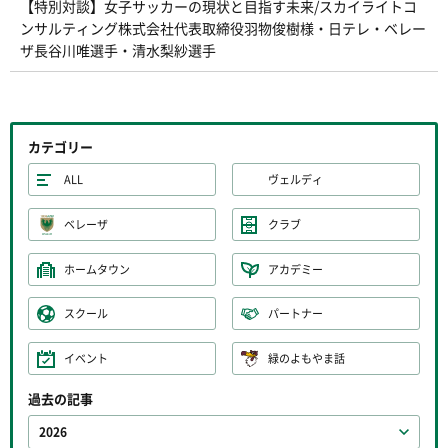
【特別対談】女子サッカーの現状と目指す未来/スカイライトコ
ンサルティング株式会社代表取締役羽物俊樹様・日テレ・ベレー
ザ長谷川唯選手・清水梨紗選手
カテゴリー
ALL
ヴェルディ
ベレーザ
クラブ
ホームタウン
アカデミー
スクール
パートナー
イベント
緑のよもやま話
過去の記事
2026