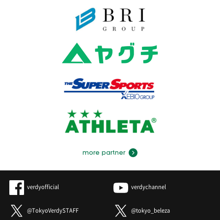
more partner
verdyofficial
verdychannel
@TokyoVerdySTAFF
@tokyo_beleza