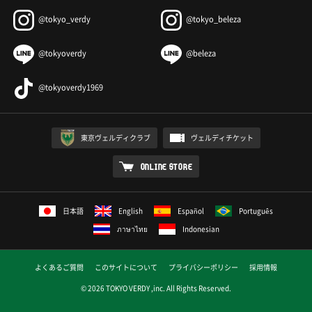
@tokyo_verdy
@tokyo_beleza
@tokyoverdy
@beleza
@tokyoverdy1969
東京ヴェルディクラブ
ヴェルディチケット
ONLINE STORE
日本語
English
Español
Português
ภาษาไทย
Indonesian
よくあるご質問
このサイトについて
プライバシーポリシー
採用情報
© 2026 TOKYO VERDY ,inc. All Rights Reserved.