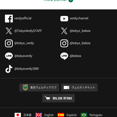
more partner
verdyofficial
verdychannel
@TokyoVerdySTAFF
@tokyo_beleza
@tokyo_verdy
@tokyo_beleza
@tokyoverdy
@beleza
@tokyoverdy1969
東京ヴェルディクラブ
ヴェルディチケット
ONLINE STORE
日本語
English
Español
Português