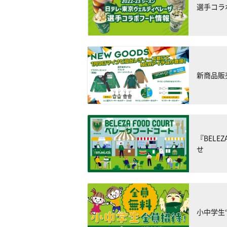
選手コラ
新商品販
『BELE
せ
小中学生