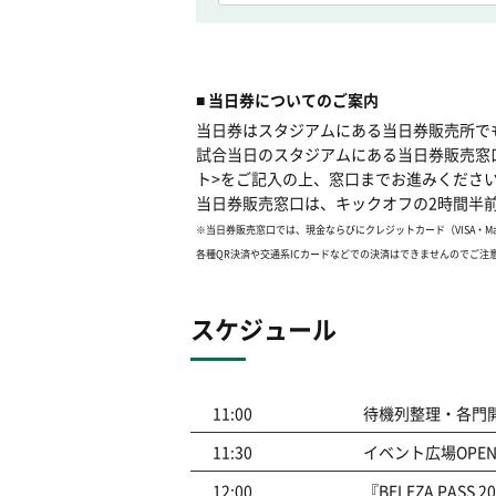
■ 当日券についてのご案内
当日券はスタジアムにある当日券販売所で
試合当日のスタジアムにある当日券販売窓
ト>をご記入の上、窓口までお進みくださ
当日券販売窓口は、キックオフの2時間半
※当日券販売窓口では、現金ならびにクレジットカード（VISA・Mas
各種QR決済や交通系ICカードなどでの決済はできませんのでご注
スケジュール
11:00
待機列整理・各門
11:30
イベント広場OPE
12:00
『BELEZA PAS