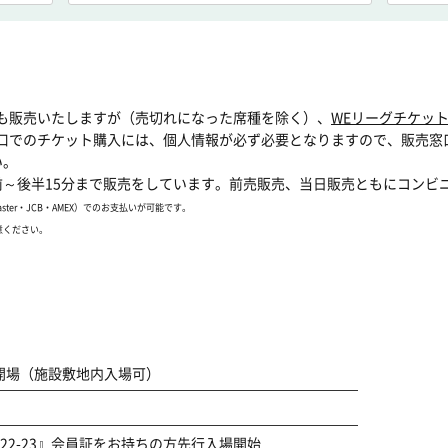
も販売いたしますが（売切れになった席種を除く）、
WEリーグチケッ
口でのチケット購入には、個人情報が必ず必要となりますので、販売窓
い。
前～後半15分まで販売をしています。前売販売、当日販売ともにコンビ
ter・JCB・AMEX）でのお支払いが可能です。
意ください。
開場（施設敷地内入場可）
N
S 2022-23』会員証をお持ちの方先行入場開始