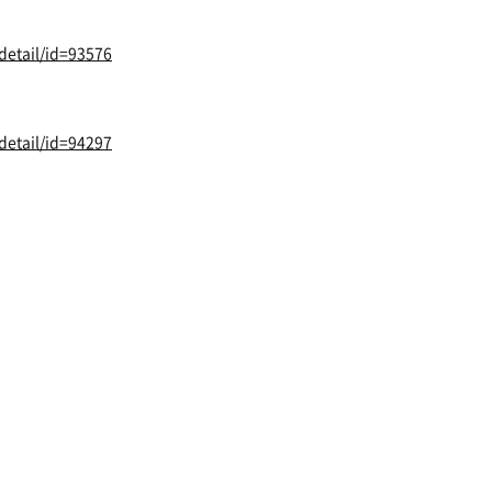
detail/id=93576
detail/id=94297