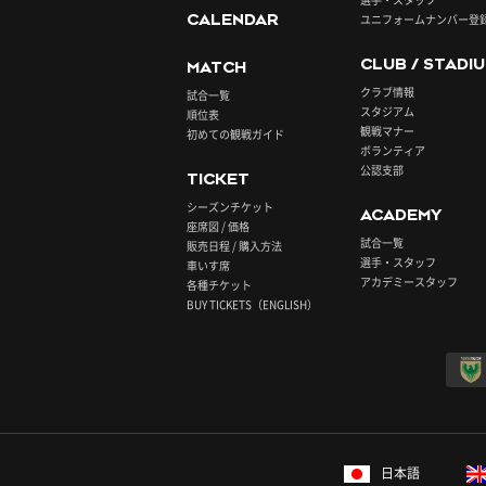
CALENDAR
ユニフォームナンバー登
CLUB / STADI
MATCH
クラブ情報
試合一覧
スタジアム
順位表
観戦マナー
初めての観戦ガイド
ボランティア
公認支部
TICKET
シーズンチケット
ACADEMY
座席図 / 価格
試合一覧
販売日程 / 購入方法
選手・スタッフ
車いす席
アカデミースタッフ
各種チケット
BUY TICKETS（ENGLISH）
日本語