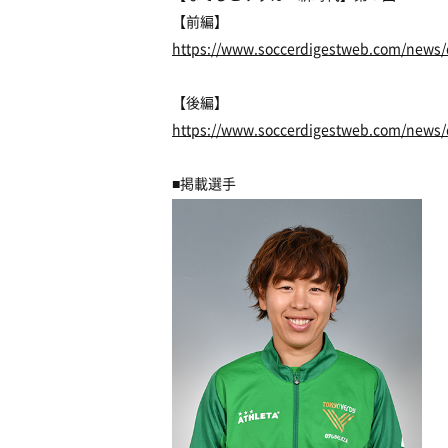
【前編】
https://www.soccerdigestweb.com/news/
【後編】
https://www.soccerdigestweb.com/news/
■掲載選手