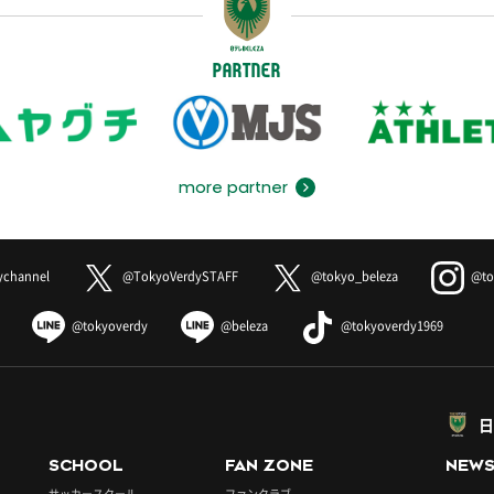
PARTNER
more partner
ychannel
@TokyoVerdySTAFF
@tokyo_beleza
@to
@tokyoverdy
@beleza
@tokyoverdy1969
日
SCHOOL
FAN ZONE
NEW
サッカースクール
ファンクラブ