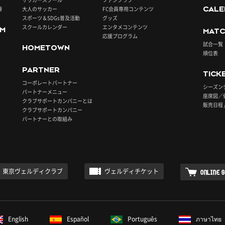
録
大人のサッカー
FC会員専用コンテンツ
CALE
スポーツ＆SDGs普及活動
グッズ
スクールカレンダー
エンタメコンテンツ
UM
MATC
応援プログラム
試合一覧
HOMETOWN
順位表
PARTNER
TICK
コーポレートパートナー
シーズン
パートナーメニュー
座席図／
クラブサポートカンパニーとは
販売日程 
クラブサポートカンパニー
パートナーとの取組み
東京ヴェルディクラブ
ヴェルディチケット
ONLINE 
English
Español
Português
ภาษาไทย