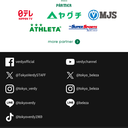
PARTNER
more partner
verdyofficial
verdychannel
@TokyoVerdySTAFF
@tokyo_beleza
@tokyo_verdy
@tokyo_beleza
@tokyoverdy
@beleza
@tokyoverdy1969