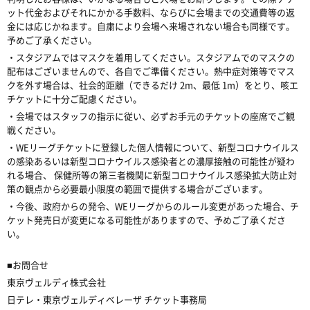
ット代金およびそれにかかる手数料、ならびに会場までの交通費等の返
金には応じかねます。自粛により会場へ来場されない場合も同様です。
予めご了承ください。
・スタジアムではマスクを着用してください。スタジアムでのマスクの
配布はございませんので、各自でご準備ください。熱中症対策等でマス
クを外す場合は、社会的距離（できるだけ 2m、最低 1m）をとり、咳エ
チケットに十分ご配慮ください。
・会場ではスタッフの指示に従い、必ずお手元のチケットの座席でご観
戦ください。
・WEリーグチケットに登録した個人情報について、新型コロナウイルス
の感染あるいは新型コロナウイルス感染者との濃厚接触の可能性が疑わ
れる場合、 保健所等の第三者機関に新型コロナウイルス感染拡大防止対
策の観点から必要最小限度の範囲で提供する場合がございます。
・今後、政府からの発令、WEリーグからのルール変更があった場合、チ
ケット発売日が変更になる可能性がありますので、予めご了承くださ
い。
■お問合せ
東京ヴェルディ株式会社
日テレ・東京ヴェルディベレーザ チケット事務局