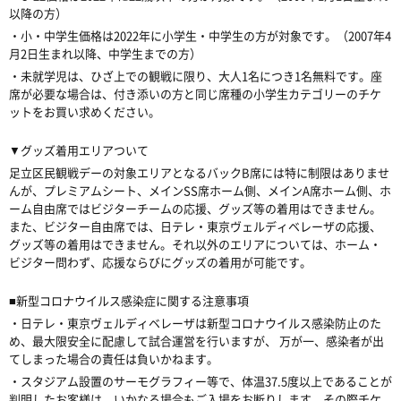
以降の方）
・小・中学生価格は2022年に小学生・中学生の方が対象です。（2007年4
月2日生まれ以降、中学生までの方）
・未就学児は、ひざ上での観戦に限り、大人1名につき1名無料です。座
席が必要な場合は、付き添いの方と同じ席種の小学生カテゴリーのチケ
ットをお買い求めください。
▼グッズ着用エリアついて
足立区民観戦デーの対象エリアとなるバックB席には特に制限はありませ
んが、プレミアムシート、メインSS席ホーム側、メインA席ホーム側、ホ
ーム自由席ではビジターチームの応援、グッズ等の着用はできません。
また、ビジター自由席では、日テレ・東京ヴェルディベレーザの応援、
グッズ等の着用はできません。それ以外のエリアについては、ホーム・
ビジター問わず、応援ならびにグッズの着用が可能です。
■新型コロナウイルス感染症に関する注意事項
・日テレ・東京ヴェルディベレーザは新型コロナウイルス感染防止のた
め、最大限安全に配慮して試合運営を行いますが、 万が一、感染者が出
てしまった場合の責任は負いかねます。
・スタジアム設置のサーモグラフィー等で、体温37.5度以上であることが
判明したお客様は、いかなる場合もご入場をお断りします。その際チケ