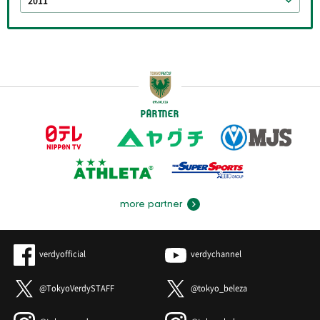
2011
PARTNER
more partner
verdyofficial
verdychannel
@TokyoVerdySTAFF
@tokyo_beleza