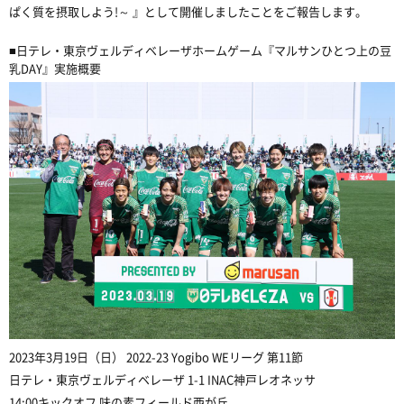
ぱく質を摂取しよう
!～
』として開催しましたことをご報告します。
■
日テレ・東京ヴェルディベレーザホームゲーム『マルサンひとつ上の豆
乳
DAY
』
実施概要
2023
年
3
月
19
日（日）
2022-23 Yogibo WE
リーグ
第
11
節
日テレ・東京ヴェルディベレーザ
1-
1 INAC
神戸レオネッサ
14:00
キックオフ 味の素フィールド西が丘