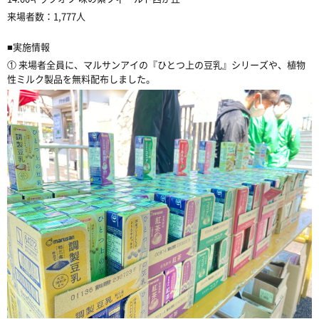
来場者数：
1,777
人
■
実施情報
①
来場者全員に、マルサンアイの
『ひとつ上の豆乳』シリーズや、
植物
性ミルク製品を無料配布しました。