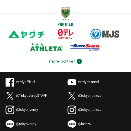
PARTNER
more partner
verdyofficial
verdychannel
@TokyoVerdySTAFF
@tokyo_beleza
@tokyo_verdy
@tokyo_beleza
@tokyoverdy
@beleza