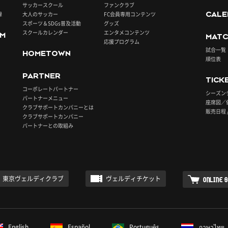
サッカースクール
ファンクラブ
録
大人のサッカー
FC会員専用コンテンツ
CALE
スポーツ＆SDGs普及活動
グッズ
スクールカレンダー
エンタメコンテンツ
UM
MATC
応援プログラム
試合一覧
HOMETOWN
順位表
PARTNER
TICK
コーポレートパートナー
シーズン
パートナーメニュー
座席図／
クラブサポートカンパニーとは
販売日程 
クラブサポートカンパニー
パートナーとの取組み
東京ヴェルディクラブ
ヴェルディチケット
ONLINE 
English
Español
Português
ภาษาไทย