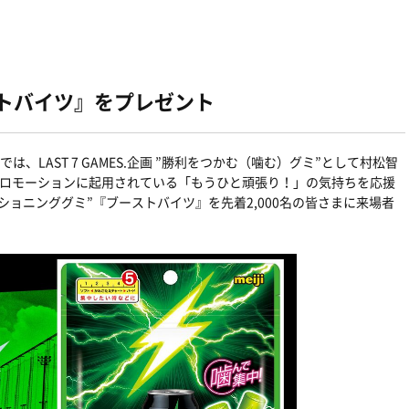
ストバイツ』をプレゼント
戦では、
LAST 7 GAMES.企画 ”
勝利をつかむ（噛む）グミ
”として
村松智
プロモーションに起用されている
「もうひと頑張り！」の気持ちを応援
ショニンググミ”『ブーストバイツ』を
先着2,000名の皆さまに来場者