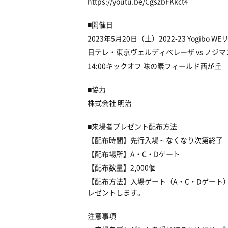
https://youtu.be/CgszbFKkct4
■開催日
2023年5月20日（土）2022-23 Yogibo W
日テレ・東京ヴェルディベレーザ vs ノジ
14:00キックオフ 味の素フィールド西が丘
■協力
株式会社 明治
■来場者プレゼント配布方法
【配布時間】先行入場～なくなり次第終了
【配布場所】A・C・Dゲート
【配布数量】
2,000
個
【配布方法】入場ゲート（A・C・Dゲート
レゼントします。
注意事項