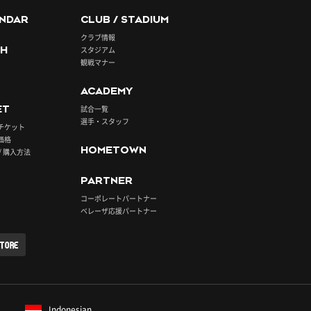
NDAR
CLUB / STADIUM
クラブ情報
H
スタジアム
観戦マナー
ACADEMY
ET
試合一覧
選手・スタッフ
チケット
価格
HOMETOWN
/ 購入方法
PARTNER
コーポレートパートナー
ベレーザ応援パートナー
STORE
Indonesian