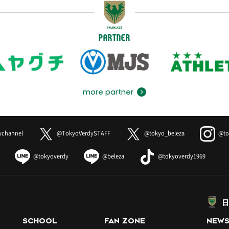
PARTNER
more partner
ychannel
@TokyoVerdySTAFF
@tokyo_beleza
@to
@tokyoverdy
@beleza
@tokyoverdy1969
日
SCHOOL
FAN ZONE
NEW