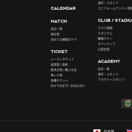
選手・スタッフ
CALENDAR
ユニフォームナンバー登
CLUB / STADI
MATCH
クラブ情報
試合一覧
スタジアム
順位表
観戦マナー
初めての観戦ガイド
ボランティア
公認支部
TICKET
シーズンチケット
ACADEMY
座席図 / 価格
試合一覧
販売日程 / 購入方法
選手・スタッフ
車いす席
アカデミースタッフ
各種チケット
BUY TICKETS（ENGLISH）
日本語