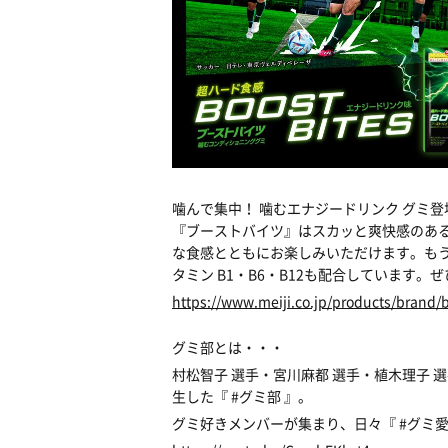
噛んで集中！ 噛むエナジードリンク グミ登
『ブーストバイツ』はスカッと爽快感のあ
な食感とともにお楽しみいただけます。も
タミン B1・B6・B12も配合しています
https://www.meiji.co.jp/products/brand/b
グミ部とは・・・
村松智子 選手
・
宮川麻都 選手
・
植木理子 
生した『 #グミ部 』。
グミ好きメンバーが集まり、日々『 #グミ愛