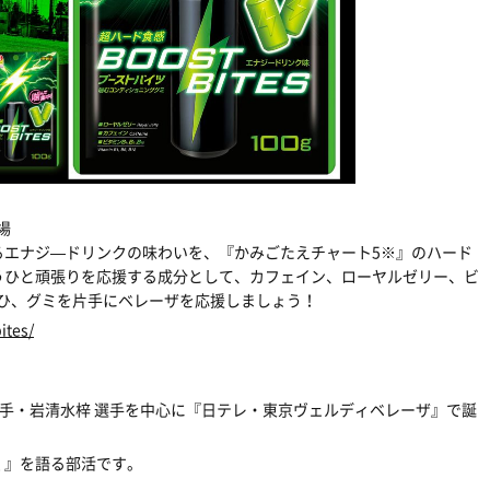
場
るエナジ―ドリンクの味わいを、『かみごたえチャート5※』のハード
うひと頑張りを応援する成分として、カフェイン、ローヤルゼリー、ビ
。ぜひ、グミを片手にベレーザを応援しましょう！
ites/
選手・
岩清水梓
選手を中心に『日テレ・東京ヴェルディベレーザ』で誕
 』を語る部活です。