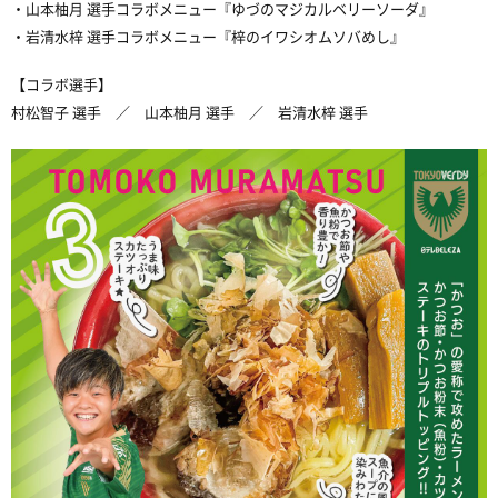
・山本柚月 選手コラボメニュー『ゆづのマジカルベリーソーダ』
・岩清水梓 選手コラボメニュー『梓のイワシオムソバめし』
【コラボ選手】
村松智子 選手 ／ 山本柚月 選手 ／ 岩清水梓 選手