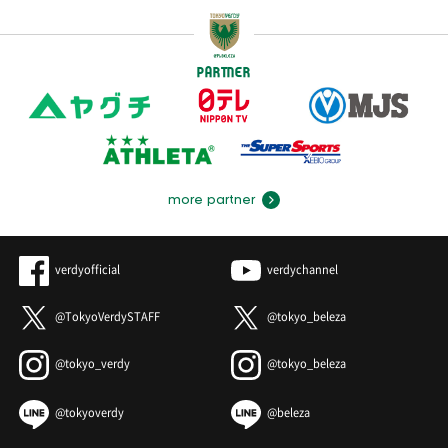
PARTNER
more partner
verdyofficial
verdychannel
@TokyoVerdySTAFF
@tokyo_beleza
@tokyo_verdy
@tokyo_beleza
@tokyoverdy
@beleza