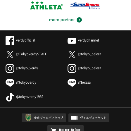
more partner
verdyofficial
verdychannel
@TokyoVerdySTAFF
@tokyo_beleza
@tokyo_verdy
@tokyo_beleza
@tokyoverdy
@beleza
@tokyoverdy1969
東京ヴェルディクラブ
ヴェルディチケット
ONLINE STORE