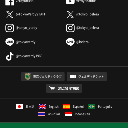
verdyofficial
verdychannel
@TokyoVerdySTAFF
@tokyo_beleza
@tokyo_verdy
@tokyo_beleza
@tokyoverdy
@beleza
@tokyoverdy1969
東京ヴェルディクラブ
ヴェルディチケット
ONLINE STORE
日本語
English
Español
Português
ภาษาไทย
Indonesian