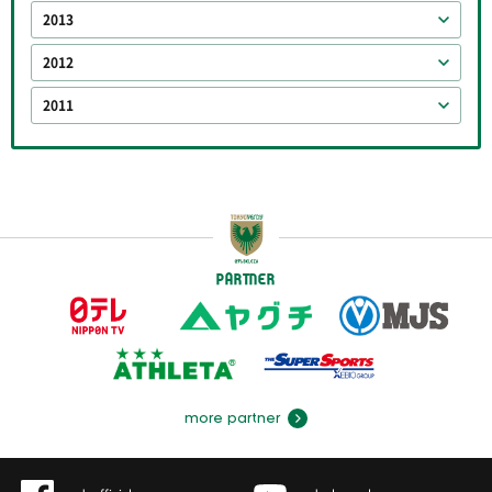
2013
2012
2011
PARTNER
more partner