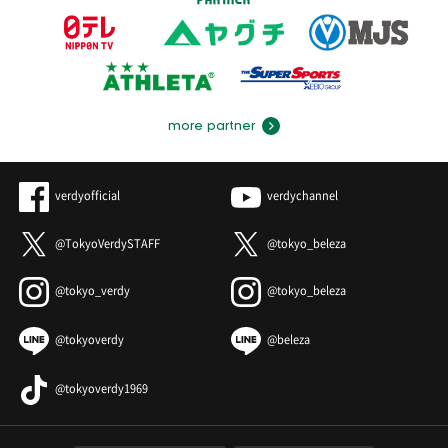
more partner
verdyofficial
verdychannel
@TokyoVerdySTAFF
@tokyo_beleza
@tokyo_verdy
@tokyo_beleza
@tokyoverdy
@beleza
@tokyoverdy1969