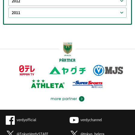
2012
2011
PARTNER
more partner
verdyofficial
verdychannel
@TokyoVerdySTAFF
@tokyo_beleza