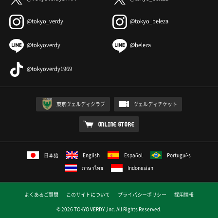
@tokyo_verdy
@tokyo_beleza
@tokyoverdy
@beleza
@tokyoverdy1969
東京ヴェルディクラブ
ヴェルディチケット
ONLINE STORE
日本語
English
Español
Português
ภาษาไทย
Indonesian
よくあるご質問
このサイトについて
プライバシーポリシー
採用情報
© 2026 TOKYO VERDY ,inc. All Rights Reserved.