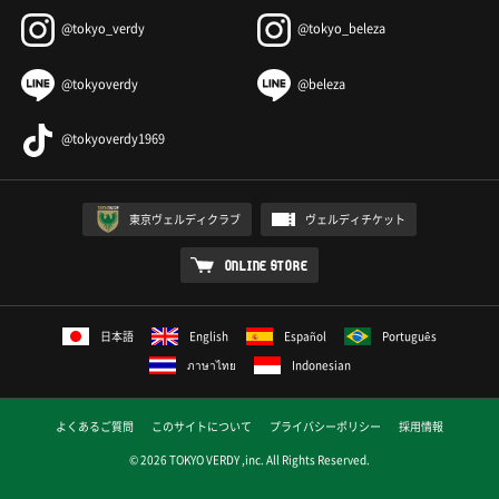
@tokyo_verdy
@tokyo_beleza
@tokyoverdy
@beleza
@tokyoverdy1969
東京ヴェルディクラブ
ヴェルディチケット
ONLINE STORE
日本語
English
Español
Português
ภาษาไทย
Indonesian
よくあるご質問
このサイトについて
プライバシーポリシー
採用情報
© 2026 TOKYO VERDY ,inc. All Rights Reserved.