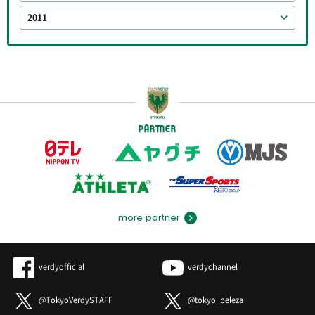
2011
PARTNER
more partner
verdyofficial
verdychannel
@TokyoVerdySTAFF
@tokyo_beleza