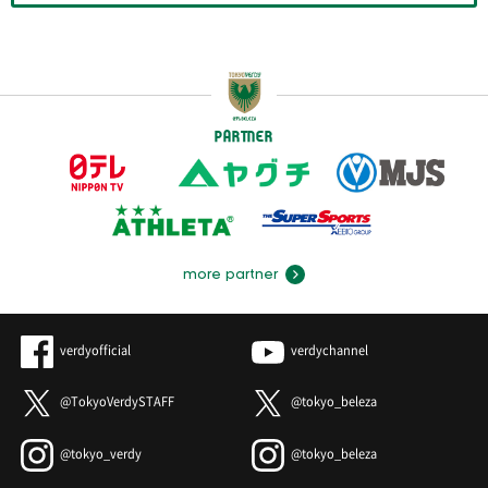
PARTNER
more partner
verdyofficial
verdychannel
@TokyoVerdySTAFF
@tokyo_beleza
@tokyo_verdy
@tokyo_beleza