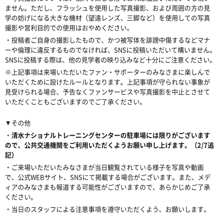
ません。
ただ
し、フラッシュを使用した写真撮影、および周囲の方の見
学の妨げになる大きな機材（望遠レンズ、三脚など）を使用しての写真
撮影や営利目的での使用はおやめください。
・投稿者ご自身の撮影したもので、かつ被写体を誹謗中傷するなどマナ
ーや倫理に違反するものでなければ、SNSに投稿いただいて構いません。
SNSに投稿する際は、他の見学者の映り込みなど十分にご注意ください。
※上記事項は来場いただいたファン・サポーターのみなさまに楽しんで
いただくために設けたルールとなります。上記事項が守られない事象が
見受けられる場合、予告なくファンサービスや写真撮影を中止とさせて
いただくこともございますのでご了承ください。
▼その他
・
清水ナショナルトレーニングセンターの駐車場には限りがございます
ので、公共交通機関をご利用いただくようお願い申し上げます。（2/7追
記）
・ご来場いただいたみなさまが当日観覧されている様子を写真や動画
で、公式WEBサイト、SNSにて掲載する場合がございます。また、メデ
ィアのみなさまも報道する可能性がございますので、あらかじめご了承
ください。
・当日のスタッフによる注意事項を遵守いただくよう、お願いします。