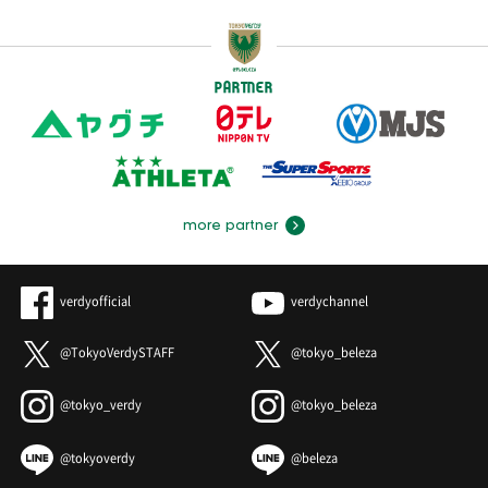
PARTNER
more partner
verdyofficial
verdychannel
@TokyoVerdySTAFF
@tokyo_beleza
@tokyo_verdy
@tokyo_beleza
@tokyoverdy
@beleza