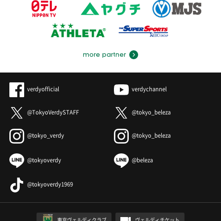
more partner
verdyofficial
verdychannel
@TokyoVerdySTAFF
@tokyo_beleza
@tokyo_verdy
@tokyo_beleza
@tokyoverdy
@beleza
@tokyoverdy1969
東京ヴェルディクラブ
ヴェルディチケット