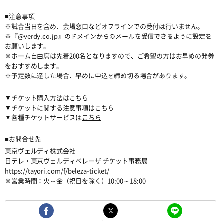
■注意事項
※試合当日を含め、会場窓口などオフラインでの受付は行いません。
※『@verdy.co.jp』のドメインからのメールを受信できるように設定を
お願いします。
※ホーム自由席は先着200名となりますので、ご希望の方はお早めの発券
をおすすめします。
※予定数に達した場合、早めに申込を締め切る場合があります。
▼チケット購入方法は
こちら
▼チケットに関する注意事項は
こちら
▼各種チケットサービスは
こちら
■お問合せ先
東京ヴェルディ株式会社
日テレ・東京ヴェルディベレーザ チケット事務局
https://tayori.com/f/beleza-ticket/
※営業時間：火～金（祝日を除く）10:00～18:00