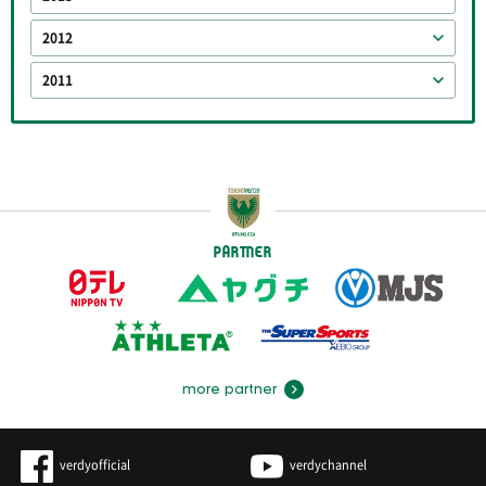
2012
2011
PARTNER
more partner
verdyofficial
verdychannel