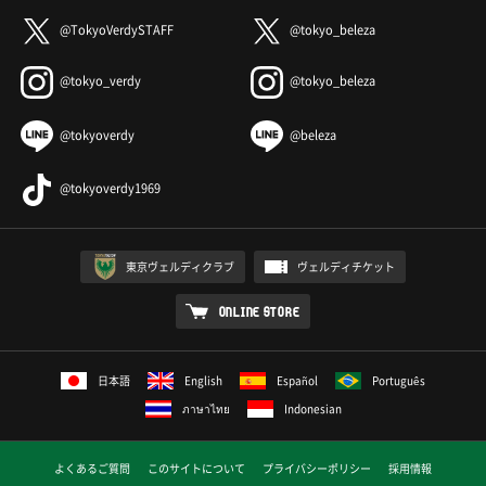
@TokyoVerdySTAFF
@tokyo_beleza
@tokyo_verdy
@tokyo_beleza
@tokyoverdy
@beleza
@tokyoverdy1969
東京ヴェルディクラブ
ヴェルディチケット
ONLINE STORE
日本語
English
Español
Português
ภาษาไทย
Indonesian
よくあるご質問
このサイトについて
プライバシーポリシー
採用情報