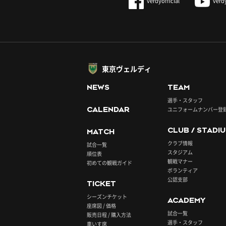
verdyofficial
verd
東京ヴェルディ
NEWS
TEAM
選手・スタッフ
CALENDAR
ユニフォームナンバー登
CLUB / STADI
MATCH
クラブ情報
試合一覧
スタジアム
順位表
観戦マナー
初めての観戦ガイド
ボランティア
公認支部
TICKET
シーズンチケット
ACADEMY
座席図 / 価格
試合一覧
販売日程 / 購入方法
選手・スタッフ
車いす席