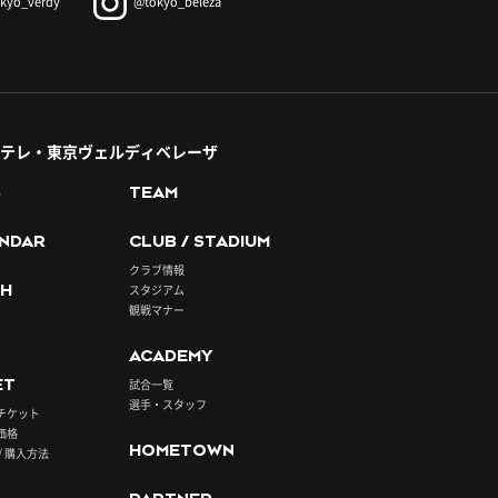
kyo_verdy
@tokyo_beleza
テレ・東京ヴェルディベレーザ
S
TEAM
NDAR
CLUB / STADIUM
クラブ情報
H
スタジアム
観戦マナー
ACADEMY
ET
試合一覧
選手・スタッフ
チケット
価格
HOMETOWN
/ 購入方法