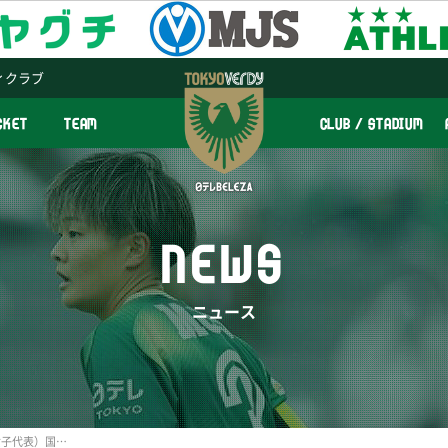
ィクラブ
CKET
TEAM
CLUB / STADIUM
NEWS
ニュース
なでしこジャパン（日本女子代表）国際親善試合 ブラジル女子代表戦のメンバーに山本柚月 選手が選出