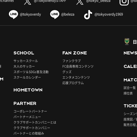
ychannel
@TokyoVerdySTAFF
@tokyo_beleza
@to
@tokyoverdy
@beleza
@tokyoverdy1969
日
SCHOOL
FAN ZONE
NEW
サッカースクール
ファンクラブ
録
大人のサッカー
FC会員専用コンテンツ
CALE
スポーツ＆SDGs普及活動
グッズ
スクールカレンダー
エンタメコンテンツ
UM
MATC
応援プログラム
試合一覧
HOMETOWN
順位表
PARTNER
TICK
コーポレートパートナー
シーズン
パートナーメニュー
座席図／
クラブサポートカンパニーとは
販売日程 
クラブサポートカンパニー
パートナーとの取組み