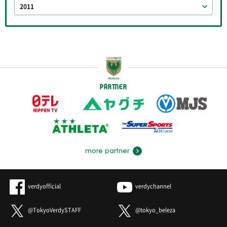
2011
PARTNER
more partner
verdyofficial
verdychannel
@TokyoVerdySTAFF
@tokyo_beleza