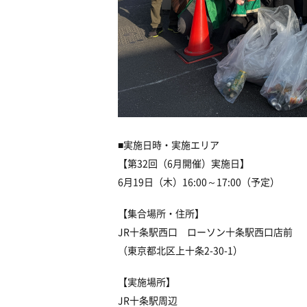
■実施日時・実施エリア
【第
32
回（
6
月開催）実施日】
6
月
19
日（木）16:00～17:00（予定）
【集合場所
・住所
】
JR十条駅西口 ローソン十条駅西口店前
（東京都北区上十条2-30-1）
【実施場所】
JR十条駅周辺