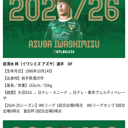
岩清水
梓［イワシミズ アズサ］選手 DF
【生年月日】1986年10月14日
【出身地】
岩手県滝沢市
【身長／体重】163cm／55kg
【経歴】大沼SSS → 日テレ・メニーナ → 日テレ・東京ヴェルディベレー
ザ
【2024-25シーズン】WE
リーグ 1試合出場0得点 WEリーグカップ 0試合
出場0得点 皇后杯
0試合出場0得点