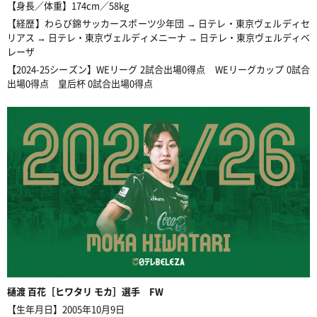
【身長／体重】174cm／
58
kg
【経歴】わらび錦サッカースポーツ少年団 → 日テレ・東京ヴェルディセ
リアス → 日テレ・東京ヴェルディメニーナ
→ 日テレ・東京ヴェルディベ
レーザ
【2024-25シーズン】WEリーグ 2試合出場0得点 WEリーグカップ 0試合
出場0得点 皇后杯 0試合出場0得点
樋渡
百花
［
ヒワタリ モカ
］選手 FW
【生年月日】2005年10月9日