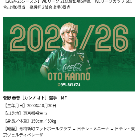
【2024-25シーズン】WEリーグ 21試合出場5得点 WEリーグカップ 6試
合出場0得点 皇后杯 3試合出場0得点
菅野
奏音［カンノ オト］選手 MF
【生年月日】2000年10月30日
【出身地】東京都福生市
【身長／体重】159cm／50kg
【経歴】青梅新町フットボールクラブ → 日テレ・メニーナ → 日テレ・東
京ヴェルディベレーザ