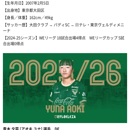
【生年月日】2007年2月5日
【出身地】東京都大田区
【身長／体重】162cm／49kg
【サッカー歴】大田クラブ → バディSC → ⽇テレ・東京ヴェルディメニ
ーナ
【2024-25シーズン】WEリーグ 18試合出場4得点 WEリーグカップ 5試
合出場0得点
青木 夕菜 [アオキ ユナ] 選手 DF