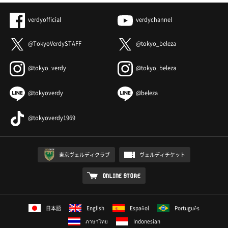
verdyofficial
verdychannel
@TokyoVerdySTAFF
@tokyo_beleza
@tokyo_verdy
@tokyo_beleza
@tokyoverdy
@beleza
@tokyoverdy1969
東京ヴェルディクラブ
ヴェルディチケット
ONLINE STORE
日本語
English
Español
Português
ภาษาไทย
Indonesian