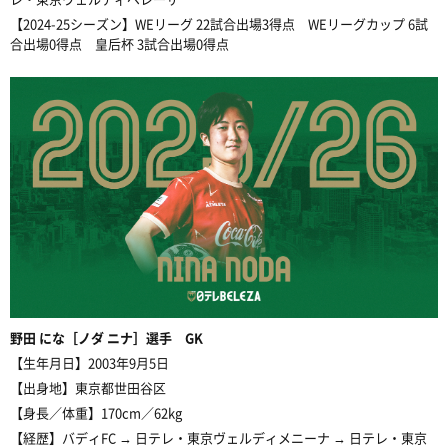
【2024-25シーズン】WEリーグ 22試合出場3得点 WEリーグカップ 6試
合出場0得点 皇后杯 3試合出場0得点
野田
にな［ノダ ニナ］選手 GK
【生年月日】2003年9月5日
【出身地】東京都
世田谷区
【身長／体重】170cm／62kg
【経歴】バディFC → 日テレ・東京ヴェルディメニーナ → 日テレ・東京