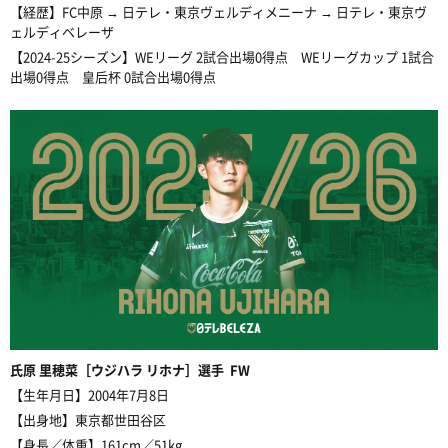
【経歴】FC中原 → 日テレ・東京ヴェルディメニーナ → 日テレ・東京ヴ
ェルディベレーザ
【2024-25シーズン】WEリーグ 2試合出場0得点 WEリーグカップ 1試合
出場0得点 皇后杯 0試合出場0得点
氏原
里穂菜［ウジハラ リホナ］選手 FW
【生年月日】2004年7月8日
【出身地】東京都世田谷区
【身長／体重】161cm／51kg