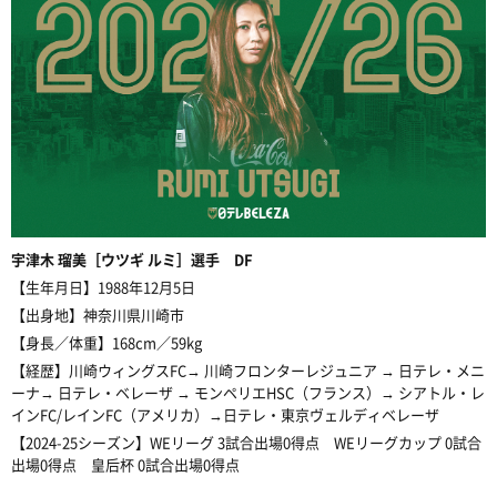
宇津木
瑠美［ウツギ ルミ］選手 DF
【生年月日】1988年12月5日
【出身地】神奈川県川崎市
【身長／体重】168cm／59kg
【経歴】川崎ウィングスFC→ 川崎フロンターレジュニア → 日テレ・メニ
ーナ→ 日テレ・ベレーザ → モンペリエHSC（フランス）→ シアトル・レ
インFC/レインFC（アメリカ）→日テレ・東京ヴェルディベレーザ
【2024-25シーズン】WEリーグ 3試合出場0得点 WEリーグカップ 0試合
出場0得点 皇后杯 0試合出場0得点