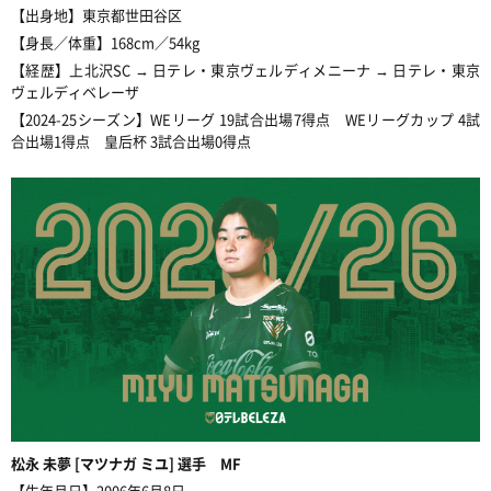
【出身地】東京都世田谷区
【身長／体重】
168
cm／
54
kg
【経歴】上北沢SC → 日テレ・東京ヴェルディメニーナ
→ 日テレ・東京
ヴェルディベレーザ
【2024-25シーズン】WEリーグ 19試合出場7得点 WEリーグカップ 4試
合出場1得点 皇后杯 3試合出場0得点
松永 未夢 [マツナガ ミユ] 選手 MF
【生年月日】2006年6月8日