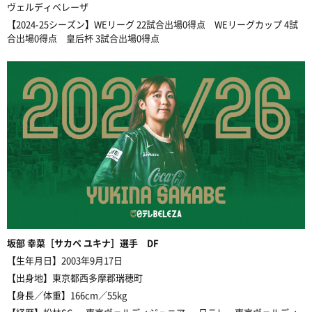
ヴェルディベレーザ
【2024-25シーズン】WEリーグ 22試合出場0得点 WEリーグカップ 4試
合出場0得点
皇后杯 3試合出場0得点
坂部
幸菜［サカベ ユキナ］選手 DF
【生年月日】2003年9月17日
【出身地】東京都西多摩郡瑞穂町
【身長／体重】166cm／55kg