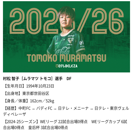
村松
智子［ムラマツ トモコ］選手 DF
【生年月日】1994年10月23日
【出身地】東京都
世田谷区
【身長／体重】162cm／52kg
【経歴】中町FC → バディFC → 日テレ・メニーナ → 日テレ・東京ヴェル
ディベレーザ
【2024-25シーズン】WEリーグ 22試合出場0得点 WEリーグカップ 6試
合出場0得点 皇后杯 3試合出場0得点