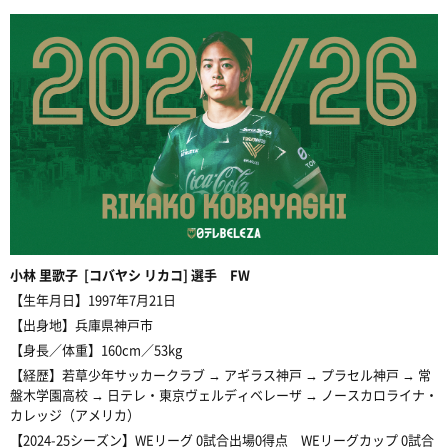
小林
里歌子 [コバヤシ リカコ] 選手 FW
【生年月日】
1997年7月21日
【出身地】
兵庫県神戸市
【身長／体重】160cm／53kg
【経歴】
若草少年サッカークラブ → アギラス神戸 → プラセル神戸 → 常
盤木学園高校 →
日テレ・東京ヴェルディベレーザ →
ノースカロライナ・
カレッジ（アメリカ）
【2024-25シーズン】WEリーグ 0試合出場0得点 WEリーグカップ 0試合