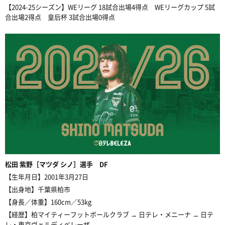
【2024-25シーズン】WEリーグ 18試合出場4得点 WEリーグカップ 5試
合出場2得点 皇后杯 3試合出場0得点
松田
紫野［マツダ シノ］選手 DF
【生年月日】2001年3月27日
【出身地】千葉県
柏市
【身長／体重】160cm／53kg
【経歴】柏マイティーフットボールクラブ → 日テレ・メニーナ → 日テ
レ・東京ヴェルディベレーザ