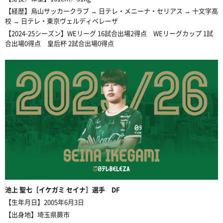
【経歴】烏山サッカークラブ → 日テレ・メニーナ・セリアス → 十文字高
校 → 日テレ・東京ヴェルディベレーザ
【2024-25シーズン】WEリーグ 16試合出場2得点 WEリーグカップ 1試
合出場0得点 皇后杯 2試合出場0得点
池上
聖七
［
イケガミ セイナ
］選手 DF
【生年月日】2005年6月3日
【出身地】埼玉県蕨市