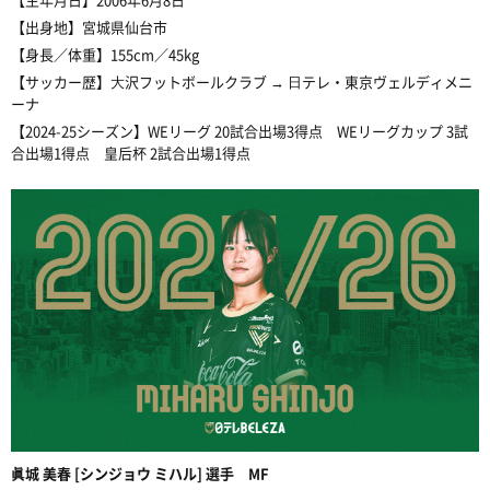
【出身地】宮城県仙台市
【身長／体重】155cm／45kg
【サッカー歴】⼤沢フットボールクラブ → ⽇テレ・東京ヴェルディメニ
ーナ
【2024-25シーズン】WEリーグ 20試合出場3得点 WEリーグカップ 3試
合出場1得点 皇后杯 2試合出場1得点
眞城 美春 [シンジョウ ミハル] 選手 MF