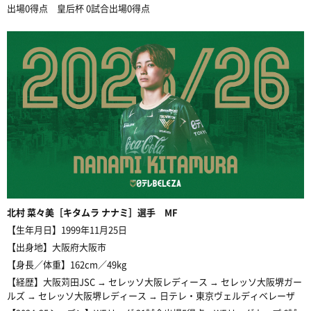
出場0得点 皇后杯 0試合出場0得点
北村
菜々美［キタムラ ナナミ］選手 MF
【生年月日】1999年11月25日
【出身地】大阪府大阪市
【身長／体重】162cm／49kg
【経歴】大阪苅田JSC → セレッソ大阪レディース → セレッソ大阪堺ガー
ルズ → セレッソ大阪堺レディース → 日テレ・東京ヴェルディベレーザ