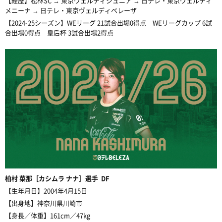
【経歴】松林SC → 東京ヴェルディジュニア → 日テレ・東京ヴェルディ
メニーナ → 日テレ・東京ヴェルディベレーザ
【2024-25シーズン】WEリーグ 21試合出場0得点 WEリーグカップ 6試
合出場0得点
皇后杯 3試合出場2得点
柏村
菜那［カシムラ ナナ］選手 DF
【生年月日】2004年4月15日
【出身地】神奈川県川崎市
【身長／体重】161cm／47kg