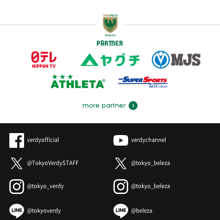
PARTNER
more partner
verdyofficial
verdychannel
@TokyoVerdySTAFF
@tokyo_beleza
@tokyo_verdy
@tokyo_beleza
@tokyoverdy
@beleza