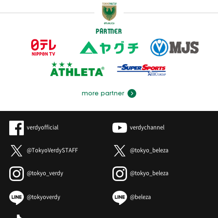
PARTNER
more partner
verdyofficial
verdychannel
@TokyoVerdySTAFF
@tokyo_beleza
@tokyo_verdy
@tokyo_beleza
@tokyoverdy
@beleza