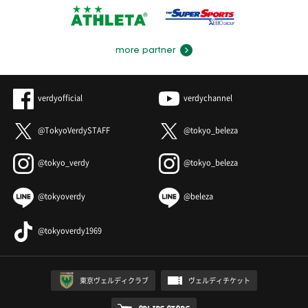
more partner
verdyofficial
verdychannel
@TokyoVerdySTAFF
@tokyo_beleza
@tokyo_verdy
@tokyo_beleza
@tokyoverdy
@beleza
@tokyoverdy1969
東京ヴェルディクラブ
ヴェルディチケット