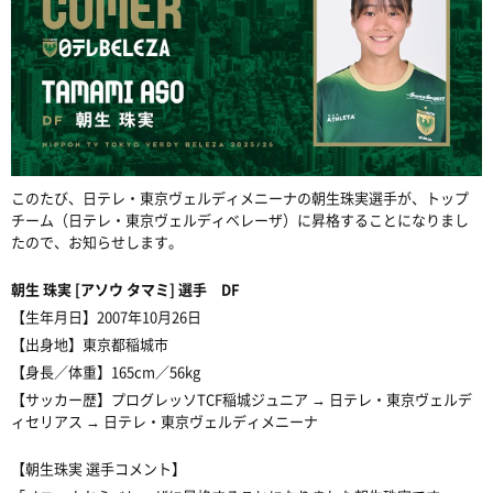
このたび、日テレ・東京ヴェルディメニーナの朝生珠実選手が、トップ
チーム
（日テレ・東京ヴェルディベレーザ）
に昇格することになりまし
たので、お知らせします。
朝生 珠実 [アソウ タマミ] 選手 DF
【生年月日】2007年10月26日
【出身地】東京都稲城市
【身長／体重】165cm／56kg
【サッカー歴】プログレッソTCF稲城ジュニア → 日テレ・東京ヴェルデ
ィセリアス → 日テレ・東京ヴェルディメニーナ
【朝生珠実 選手コメント】