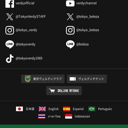
verdyofficial
verdychannel
@TokyoVerdySTAFF
@tokyo_beleza
@tokyo_verdy
@tokyo_beleza
@tokyoverdy
@beleza
@tokyoverdy1969
東京ヴェルディクラブ
ヴェルディチケット
ONLINE STORE
日本語
English
Español
Português
ภาษาไทย
Indonesian