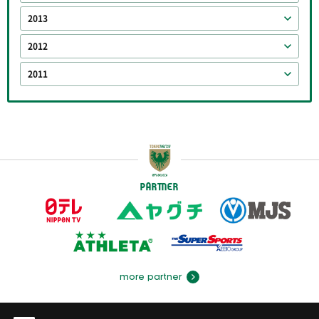
2013
2012
2011
PARTNER
more partner