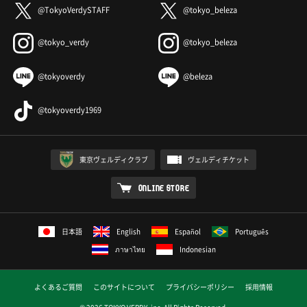
@TokyoVerdySTAFF
@tokyo_beleza
@tokyo_verdy
@tokyo_beleza
@tokyoverdy
@beleza
@tokyoverdy1969
東京ヴェルディクラブ
ヴェルディチケット
ONLINE STORE
日本語
English
Español
Português
ภาษาไทย
Indonesian
よくあるご質問
このサイトについて
プライバシーポリシー
採用情報