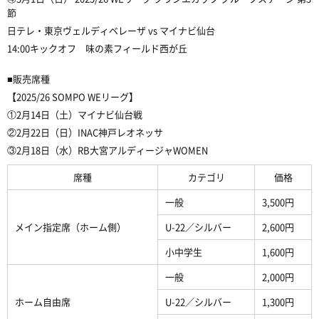
節
日テレ・東京ヴェルディベレーザ vs マイナビ仙台
14:00キックオフ 味の素フィールド西が丘
■販売席種
【2025/26 SOMPO WEリーグ】
①2月14日（土）マイナビ仙台戦
②2月22日（日）INAC神戸レオネッサ
③2月18日（水）RB大宮アルディージャWOMEN
席種
カテゴリ
価格
一般
3,500円
メイン指定席（ホーム側）
U-22／シルバー
2,600円
小中学生
1,600円
一般
2,000円
ホーム自由席
U-22／シルバー
1,300円