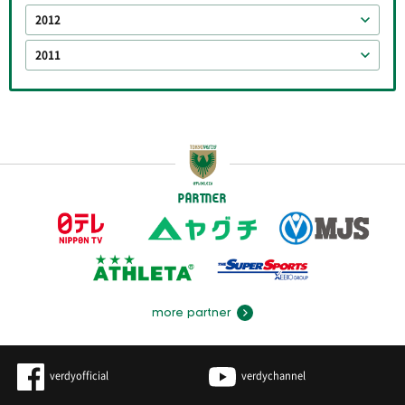
2012
2011
PARTNER
more partner
verdyofficial
verdychannel