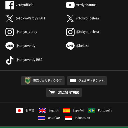
verdyofficial
verdychannel
@TokyoVerdySTAFF
@tokyo_beleza
@tokyo_verdy
@tokyo_beleza
@tokyoverdy
@beleza
@tokyoverdy1969
東京ヴェルディクラブ
ヴェルディチケット
ONLINE STORE
日本語
English
Español
Português
ภาษาไทย
Indonesian