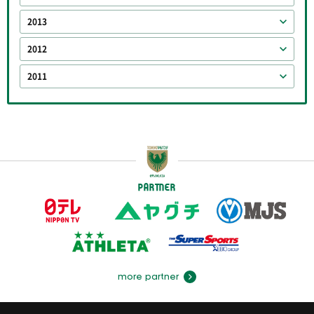
2013
2012
2011
PARTNER
more partner