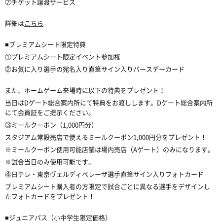
⑦チケット譲渡サービス
詳細は
こちら
■プレミアムシート限定特典
①プレミアムシート限定イベント参加権
②お気に入り選手の宛名入り直筆サイン入りバースデーカード
また、ホームゲーム来場時に以下の特典をプレゼント！
当日はDゲート総合案内所にて特典をお渡しします。Dゲート総合案内所
にて会員証をご提示ください。
③ミールクーポン（1,000円分）
スタジアム常設売店で使えるミールクーポン1,000円分をプレゼント！
※ミールクーポン使用可能店舗は場内売店（Aゲート）のみになります。
※試合当日のみ使用可能です。
④日テレ・東京ヴェルディベレーザ選手直筆サイン入りフォトカード
プレミアムシート購入者の方限定で試合ごとに異なる選手をデザインし
たフォトカードをプレゼント！
■ジュニアパス（小中学生限定価格）