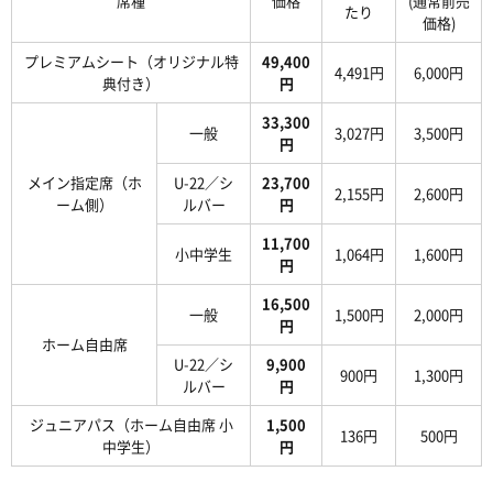
席種
価格
(通常前売
たり
価格)
プレミアムシート（オリジナル特
49,400
4,491円
6,000円
典付き）
円
33,300
一般
3,027円
3,500円
円
メイン指定席（ホ
U-22／シ
23,700
2,155円
2,600円
ーム側）
ルバー
円
11,700
小中学生
1,064円
1,600円
円
16,500
一般
1,500円
2,000円
円
ホーム自由席
U-22／シ
9,900
900円
1,300円
ルバー
円
ジュニアパス（ホーム自由席 小
1,500
136円
500円
中学生）
円