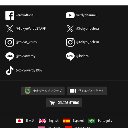
verdyofficial
verdychannel
@TokyoVerdySTAFF
@tokyo_beleza
@tokyo_verdy
@tokyo_beleza
@tokyoverdy
@beleza
@tokyoverdy1969
東京ヴェルディクラブ
ヴェルディチケット
ONLINE STORE
日本語
English
Español
Português
ภาษาไทย
Indonesian