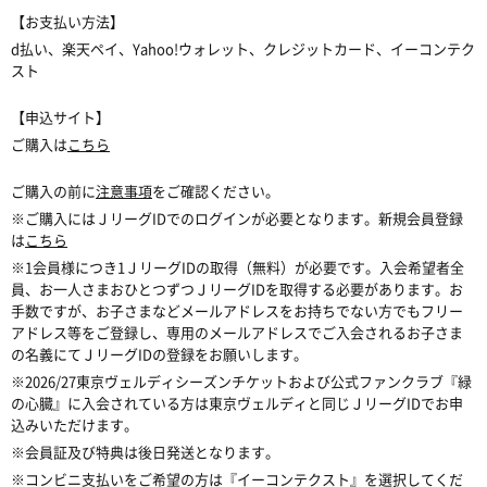
【お支払い方法】
d払い、楽天ペイ、Yahoo!ウォレット、クレジットカード、イーコンテク
スト
【申込サイト】
ご購入は
こちら
ご購入の前に
注意事項
をご確認ください。
※ご購入にはＪリーグIDでのログインが必要となります。新規会員登録
は
こちら
※1会員様につき1ＪリーグIDの取得（無料）が必要です。入会希望者全
員、お一人さまおひとつずつＪリーグIDを取得する必要があります。お
手数ですが、お子さまなどメールアドレスをお持ちでない方でもフリー
アドレス等をご登録し、専用のメールアドレスでご入会されるお子さま
の名義にてＪリーグIDの登録をお願いします。
※2026/27東京ヴェルディシーズンチケットおよび公式ファンクラブ『緑
の心臓』に入会されている方は東京ヴェルディと同じＪリーグIDでお申
込みいただけます。
※会員証及び特典は後日発送となります。
※
コンビニ支払いをご希望の方は『イーコンテクスト』を選択してくだ