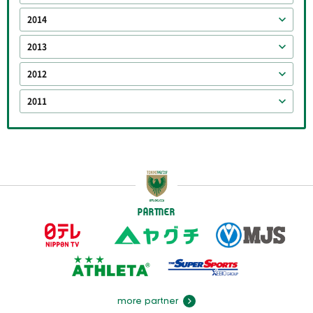
2014
2013
2012
2011
PARTNER
more partner