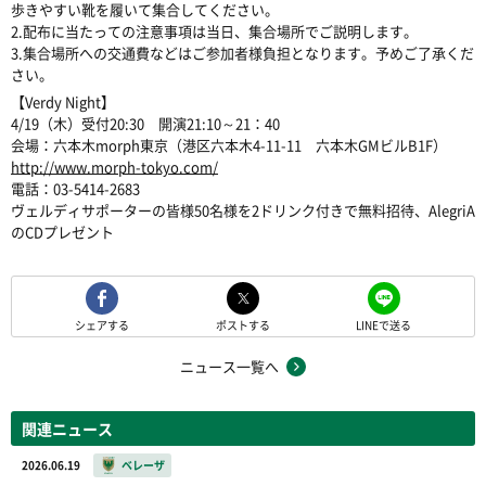
歩きやすい靴を履いて集合してください。
2.配布に当たっての注意事項は当日、集合場所でご説明します。
3.集合場所への交通費などはご参加者様負担となります。予めご了承くだ
さい。
【Verdy Night】
4/19（木）受付20:30 開演21:10～21：40
会場：六本木morph東京（港区六本木4-11-11 六本木GMビルB1F）
http://www.morph-tokyo.com/
電話：03-5414-2683
ヴェルディサポーターの皆様50名様を2ドリンク付きで無料招待、AlegriA
のCDプレゼント
シェアする
ポストする
LINEで送る
ニュース一覧へ
関連ニュース
2026.06.19
ベレーザ