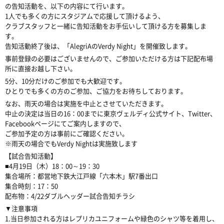
の告知活動を、以下の内容にて行います。
1人でも多くの方にスタジアムで応援して頂けるよう、
クラブスタッフと一緒に告知活動をお手伝いして頂ける方を募集しま
す。
告知活動終了後は、「AlegriAのVerdy Night」を開催致します。
事前登録の必要はございませんので、ご参加いただける方は下記配布場
所に直接お越し下さい。
5分、10分だけのご参加でも大歓迎です。
ひとりでも多くの方のご参加、ご協力をお待ちしております。
なお、雨天の場合は実施を中止とさせていただきます。
中止の決定は当日の16：00までに東京ヴェルディ公式サイト、Twitter、
Facebookページにてご案内しますので、
ご参加予定の方は事前にご確認ください。
※雨天の場合でもVerdy Nightは実施致します
【試合告知活動】
■4月19日（木）18：00～19：30
集合場所：都営地下鉄大江戸線「六本木」駅7番出口
集合時刻：17：50
配布物：4/22ダブルヘッダー試合告知チラシ
▼注意事項
1.当日参加される方はレプリカユニフォームや緑色のシャツ等を着用し、