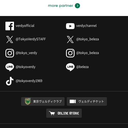
more partner
verdyofficial
verdychannel
@TokyoVerdySTAFF
@tokyo_beleza
@tokyo_verdy
@tokyo_beleza
@tokyoverdy
@beleza
@tokyoverdy1969
東京ヴェルディクラブ
ヴェルディチケット
ONLINE STORE