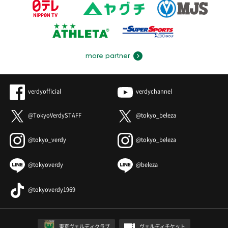
more partner
verdyofficial
verdychannel
@TokyoVerdySTAFF
@tokyo_beleza
@tokyo_verdy
@tokyo_beleza
@tokyoverdy
@beleza
@tokyoverdy1969
東京ヴェルディクラブ
ヴェルディチケット