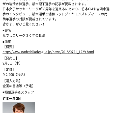
ザの岩清水梓選手、植木理子選手の記事が掲載されます。
日本女子サッカーリーグが30周年を迎えるにあたり、竹本GMや岩清水選
手のインタビュー、植木選手と浦和レッドダイヤモンズレディースの南
萌華選手の対談が掲載されています。
皆さま、ぜひご覧ください！
■書名
なでしこリーグ３０年の軌跡
■詳細
【概要】
http://www.nadeshikoleague.jp/news/2018/0721_1229.html
【発売日】
9月6日（木）
【定価】
￥2,200（税込）
【購入方法】
全国の書店等（予定）
■掲載選手＆スタッフ
竹本一彦GM