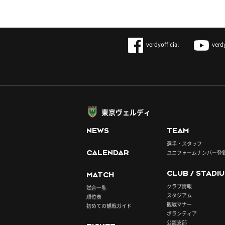
verdyofficial
verd
東京ヴェルディ
NEWS
TEAM
選手・スタッフ
CALENDAR
ユニフォームナンバー登
CLUB / STADI
MATCH
クラブ情報
試合一覧
スタジアム
順位表
観戦マナー
初めての観戦ガイド
ボランティア
公認支部