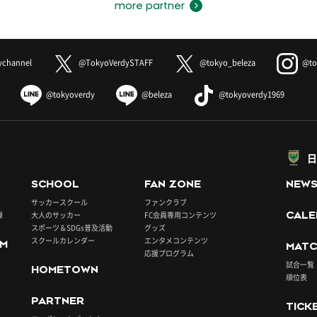
more partner
ychannel
@TokyoVerdySTAFF
@tokyo_beleza
@to
@tokyoverdy
@beleza
@tokyoverdy1969
日
SCHOOL
FAN ZONE
NEW
サッカースクール
ファンクラブ
録
大人のサッカー
FC会員専用コンテンツ
CALE
スポーツ＆SDGs普及活動
グッズ
スクールカレンダー
エンタメコンテンツ
UM
MATC
応援プログラム
試合一覧
HOMETOWN
順位表
PARTNER
TICK