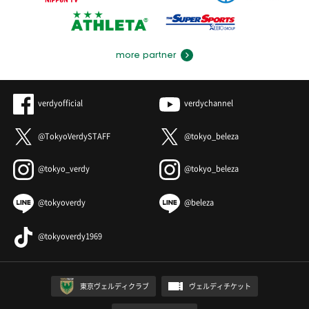
more partner
verdyofficial
verdychannel
@TokyoVerdySTAFF
@tokyo_beleza
@tokyo_verdy
@tokyo_beleza
@tokyoverdy
@beleza
@tokyoverdy1969
東京ヴェルディクラブ
ヴェルディチケット