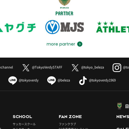
PARTNER
more partner
ychannel
@TokyoVerdySTAFF
@tokyo_beleza
@to
@tokyoverdy
@beleza
@tokyoverdy1969
日
SCHOOL
FAN ZONE
NEW
サッカースクール
ファンクラブ