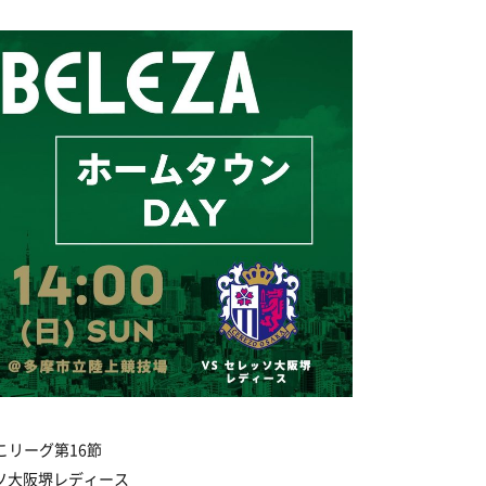
しこリーグ第16節
ッソ大阪堺レディース