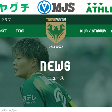
ィクラブ
CKET
TEAM
CLUB / STADIUM
NEWS
ニュース
11/8（日）セレッソ大阪堺レディース『多摩市ホームタウンデ―』開催のお知らせ