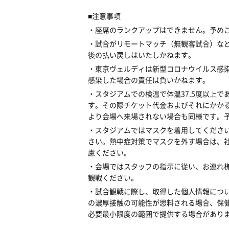
■注意事項
・座席のランクアップはできません。予め
・試合がリモートマッチ（無観客試合）な
後の払い戻しはいたしかねます。
・東京ヴェルディは新型コロナウイルス感染
感染した場合の責任は負いかねます。
・スタジアムでの検温で体温37.5度以上
す。その際チケット代金およびそれにかか
より会場へ来場されない場合も同様です。
・スタジアムではマスクを着用してくださ
さい。熱中症対策でマスクを外す場合は、社
慮ください。
・会場ではスタッフの指示に従い、お連れ様
観戦ください。
・試合観戦に際し、取得した個人情報につ
の濃厚接触の可能性が思料される場合、保
必要最小限度の範囲で提供する場合があり