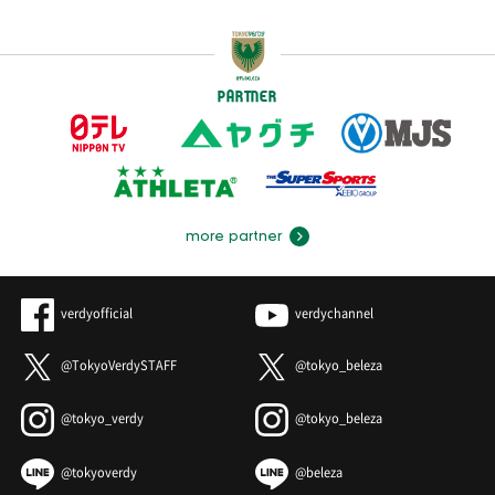
PARTNER
more partner
verdyofficial
verdychannel
@TokyoVerdySTAFF
@tokyo_beleza
@tokyo_verdy
@tokyo_beleza
@tokyoverdy
@beleza