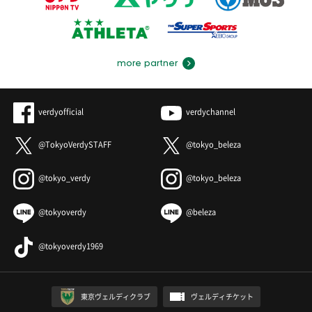
more partner
verdyofficial
verdychannel
@TokyoVerdySTAFF
@tokyo_beleza
@tokyo_verdy
@tokyo_beleza
@tokyoverdy
@beleza
@tokyoverdy1969
東京ヴェルディクラブ
ヴェルディチケット