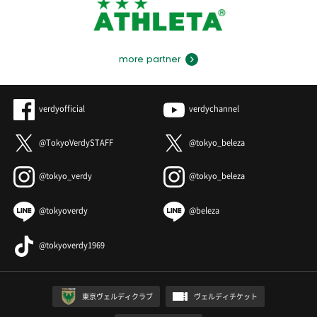
more partner
verdyofficial
verdychannel
@TokyoVerdySTAFF
@tokyo_beleza
@tokyo_verdy
@tokyo_beleza
@tokyoverdy
@beleza
@tokyoverdy1969
東京ヴェルディクラブ
ヴェルディチケット