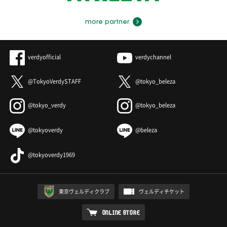
more partner
verdyofficial
verdychannel
@TokyoVerdySTAFF
@tokyo_beleza
@tokyo_verdy
@tokyo_beleza
@tokyoverdy
@beleza
@tokyoverdy1969
東京ヴェルディクラブ
ヴェルディチケット
ONLINE STORE