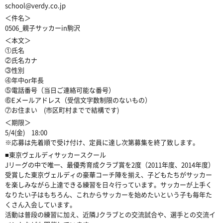
school@verdy.co.jp
＜件名＞
0506_親子サッカーin駒沢
＜本文＞
①氏名
②氏名カナ
③性別
④年中or年長
⑤電話番号（当日ご連絡可能な番号）
⑥Eメールアドレス（受信文字数制限のないもの）
⑦お住まい (市区町村までで結構です)
＜期限＞
5/4(金) 18:00
※応募は先着順で受け付け、定員に達し次第募集を終了致します。
■東京ヴェルディサッカースクール
Jリーグの中で唯一、最優秀育成クラブ賞を2度（2011年度、2014年度）
受賞した東京ヴェルディの豪華コーチ陣を揃え、子どもたちがサッカー
を楽しみながら上達できる練習を日々行っています。サッカーが上手く
なりたい子はもちろん、これからサッカーを始めたいという子も毎年た
くさん入会しています。
活動は普段の練習に加え、近隣Jクラブとの交流試合や、選手との交流イ