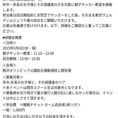
年中・年長のお子様とその保護者の方を対象に親子サッカー教室を開催
します。
参加者は試合開始前に天然芝でサッカーをした後、そのまま東京ヴェル
ディvsジェフ千葉の試合をご観戦いただけます。
応募は先着順で受け付けます。以下、詳細をご確認の上奮ってご応募く
ださい。
■体験会概要
＜日時＞
2015年5月6日(水・振)
親子サッカー教室：11:10～12:00
試合観戦：13:00～15:00
＜会場＞
駒沢オリンピック公園総合運動場陸上競技場
＜募集対象＞
年中,年長のお子様と、その保護者のペア
※本イベントは既存スクール生は対象外となります。
※募集締め切り時点で最少催行人数(5名)に達しなかった場合は、イベン
トは中止とさせて頂きます。
＜参加費 ※観戦チケット ホーム自由席1枚つき＞
一組：1,000円
付添いの方は1名に付き以下の料金を頂きます。