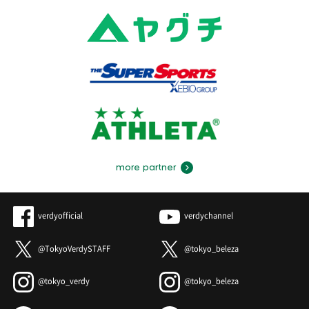
more partner
verdyofficial
verdychannel
@TokyoVerdySTAFF
@tokyo_beleza
@tokyo_verdy
@tokyo_beleza