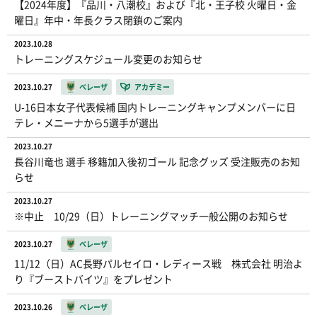
【2024年度】『品川・八潮校』および『北・王子校 火曜日・金
曜日』年中・年長クラス閉鎖のご案内
2023.10.28
トレーニングスケジュール変更のお知らせ
2023.10.27
ベレーザ
アカデミー
U-16日本女子代表候補 国内トレーニングキャンプメンバーに日
テレ・メニーナから5選手が選出
2023.10.27
長谷川竜也 選手 移籍加入後初ゴール 記念グッズ 受注販売のお知
らせ
2023.10.27
※中止 10/29（日）トレーニングマッチ一般公開のお知らせ
2023.10.27
ベレーザ
11/12（日）AC長野パルセイロ・レディース戦 株式会社 明治よ
り『ブーストバイツ』をプレゼント
2023.10.26
ベレーザ