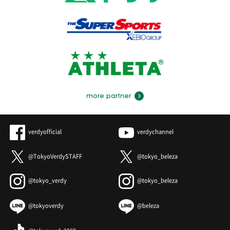
more partner
verdyofficial
verdychannel
@TokyoVerdySTAFF
@tokyo_beleza
@tokyo_verdy
@tokyo_beleza
@tokyoverdy
@beleza