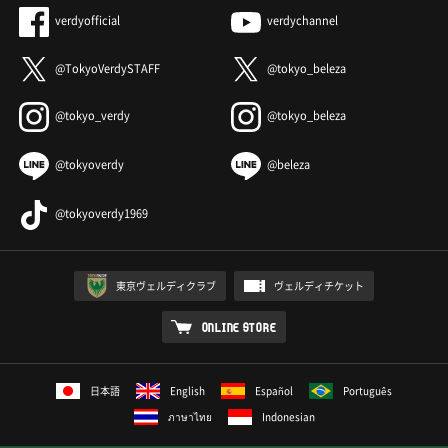
verdyofficial
verdychannel
@TokyoVerdySTAFF
@tokyo_beleza
@tokyo_verdy
@tokyo_beleza
@tokyoverdy
@beleza
@tokyoverdy1969
東京ヴェルディクラブ
ヴェルディチケット
ONLINE STORE
日本語
English
Español
Português
ภาษาไทย
Indonesian