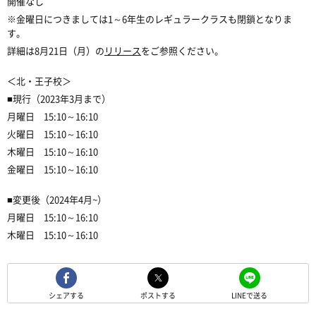
開催なし
※
金曜日につきましては
1
～
6
年生のレギュラークラスも閉鎖となりま
す。
詳細は
8
月
21
日（月）の
リリース
をご参照ください。
＜北・王子校＞
■
現行（
2023
年
3
月まで）
月曜日 15:10～16:10
火曜日 15:10～16:10
木曜日 15:10～16:10
金曜日 15:10～16:10
■
変更後（
2024
年
4
月
~
）
月曜日 15:10～16:10
木曜日 15:10～16:10
シェアする
ポストする
LINEで送る