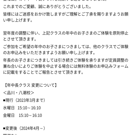
これまでのご愛顧、誠にありがとうございました。
皆様にはご迷惑をおかけ致しますがご理解とご了承を賜りますようお願
い申し上げます。
翌年度の調整に伴い、上記クラスの年中のお子さまのご体験を原則停止
とさせて頂きます。
ご参加をご希望の年中のお子さまにつきましては、他のクラスでご体験
のお申込みをいただきますようお願い申し上げます。
年長のお子さまにつきましては引き続きご体験を承りますが定員調整の
兼ね合いによりご体験を中止する場合には無料体験のお申込みフォーム
に記載をすることでご報告とさせて頂きます。
【年中長クラス 変更について】
＜品川・八潮校＞
■
現行（
2023
年
3
月まで）
水曜日
15:10
～
16:10
金曜日 15:10～16:10
■
変更後（
2024
年
4
月～）