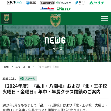
日テレ・
東京ベレーザ
NEWS
ニュース
HOME
ニュース一覧
【2024年度】『品川・八潮校』および『北・王子校 火曜日・金曜日』年中・年長クラス閉鎖のご案内
2023.10.31
スクール
【2024年度】『品川・八潮校』および『北・王子校
火曜日・金曜日』年中・年長クラス閉鎖のご案内
2024
年
3
月をもちまして『品川・八潮校』および『北・王子校 火曜日・
金曜日』の年中・年長クラスを閉鎖する運びとなりました。