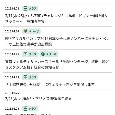
2015.02.28
クラブ
3/11(水)25(水)「VERDYチャレンジFootball～ビギナー向け個人
サッカー～」参加者募集
2015.02.26
ベレーザ
FPFアルガルベカップ2015日本女子代表メンバーに日テレ・ベレ
ーザ上辻佑実選手が追加登録
2015.02.25
クラブ
スクール
東京ヴェルディサッカースクール「多摩センター校」移転「勝ど
きスタジアム校」統合のお知らせ
2015.02.25
クラブ
「手越祐也のJ★BEST」にヴェルディ君が生出演します
2015.02.25
2/25(水)vs横浜F・マリノス 練習試合結果
2015.02.24
クラブ