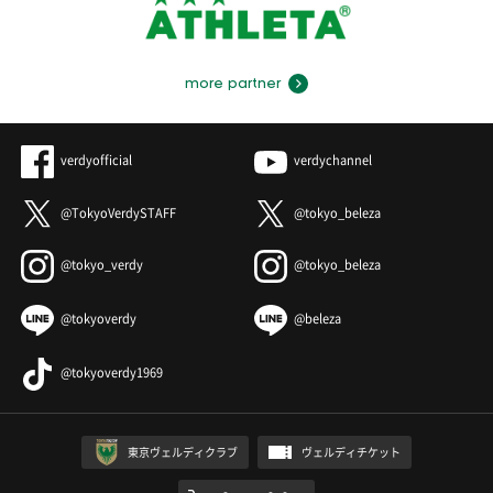
more partner
verdyofficial
verdychannel
@TokyoVerdySTAFF
@tokyo_beleza
@tokyo_verdy
@tokyo_beleza
@tokyoverdy
@beleza
@tokyoverdy1969
東京ヴェルディクラブ
ヴェルディチケット