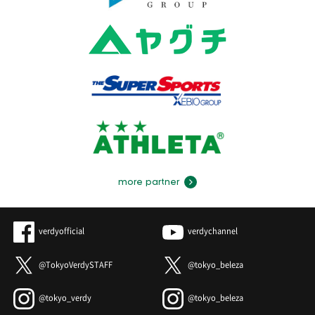
more partner
verdyofficial
verdychannel
@TokyoVerdySTAFF
@tokyo_beleza
@tokyo_verdy
@tokyo_beleza