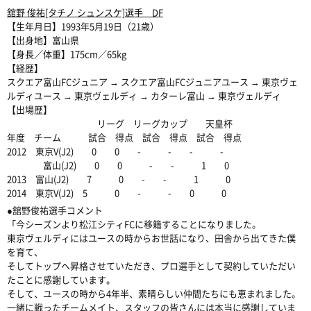
舘野 俊祐[タチノ シュンスケ]選手 DF
【生年月日】1993年5月19日（21歳）
【出身地】富山県
【身長／体重】175cm／65kg
【経歴】
スクエア富山FCジュニア → スクエア富山FCジュニアユース → 東京ヴェ
ルディユース → 東京ヴェルディ → カターレ富山 → 東京ヴェルディ
【出場歴】
リーグ リーグカップ 天皇杯
年度 チーム 試合 得点 試合 得点 試合 得点
2012 東京V(J2) 0 0 - - - -
富山(J2) 0 0 - - 1 0
2013 富山(J2) 7 0 - - 1 0
2014 東京V(J2) 5 0 - - 0 0
●舘野俊祐選手コメント
「今シーズンより松江シティFCに移籍することになりました。
東京ヴェルディにはユースの時からお世話になり、田舎から出てきた僕
を育て、
そしてトップへ昇格させていただき、プロ選手として契約していただい
たことに感謝しています。
そして、ユースの時から4年半、素晴らしい仲間たちにも恵まれました。
一緒に戦ったチームメイト、スタッフの皆さんには本当に感謝していま