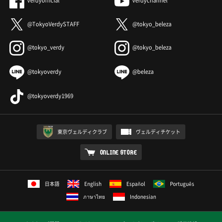
verdyofficial
verdychannel
@TokyoVerdySTAFF
@tokyo_beleza
@tokyo_verdy
@tokyo_beleza
@tokyoverdy
@beleza
@tokyoverdy1969
東京ヴェルディクラブ
ヴェルディチケット
ONLINE STORE
日本語
English
Español
Português
ภาษาไทย
Indonesian