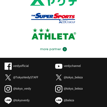
more partner
verdyofficial
verdychannel
@TokyoVerdySTAFF
@tokyo_beleza
@tokyo_verdy
@tokyo_beleza
@tokyoverdy
@beleza